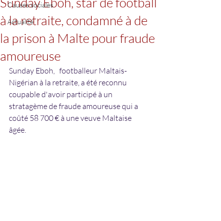
Sunday Eboh, star de football
Causes sociales
à la retraite, condamné à de
Actualité
la prison à Malte pour fraude
amoureuse
Sunday Eboh,   footballeur Maltais-
Nigérian à la retraite, a été reconnu 
coupable d'avoir participé à un 
stratagème de fraude amoureuse qui a 
coûté 58 700 € à une veuve Maltaise 
âgée.