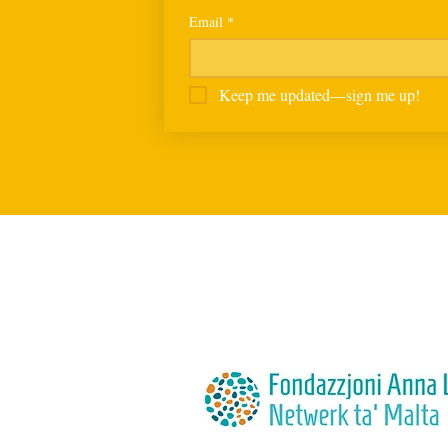
Email
*
Keep me updated—sign me up!