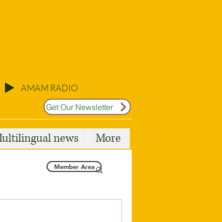
AMAM RADIO
Get Our Newsletter
ultilingual news
More
Member Area