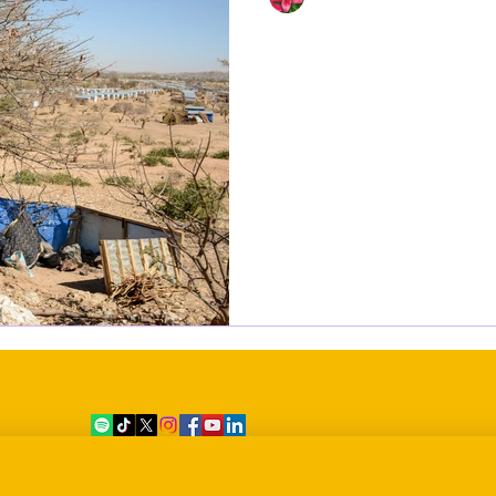
22 avr.
3 min de lecture
Tchad : l’afflux de réfugiés et
l'insécurité aggra
Série d’articles : Les causes pr
Tchad est actuellement en trai
détérioration alarmante de la 
projections pour la période 
que plusieurs régions du pays 
de crise alimentaire aiguë, à ca
conflit, d’un afflux massif de r
Une image montrant la gravité 
source : phot
er