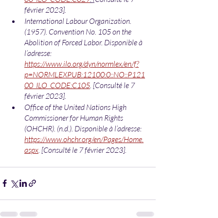
février 2023]. 
International Labour Organization. 
(1957). Convention No. 105 on the 
Abolition of Forced Labor. Disponible à 
l’adresse: 
https://www.ilo.org/dyn/normlex/en/f?
p=NORMLEXPUB:12100:0::NO::P121
00_ILO_CODE:C105
. [Consulté le 7 
février 2023]. 
Office of the United Nations High 
Commissioner for Human Rights 
(OHCHR). (n.d.). Disponible à l’adresse:
https://www.ohchr.org/en/Pages/Home.
aspx
. [Consulté le 7 février 2023]. 