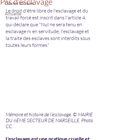
Pas d’esclavage
Causes sociales
Le droit d'être libre de l'esclavage et du 
Actualité
travail forcé est inscrit dans l'article 4, 
qui déclare que "Nul ne sera tenu en 
esclavage ni en servitude; l'esclavage et 
la traite des esclaves sont interdits sous 
toutes leurs formes." 
Mémoire et histoire de l’esclavage. © MAIRIE 
DU 6ÈME SECTEUR DE MARSEILLE. Photo 
CC.
L'esclavage est une pratique cruelle et 