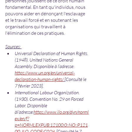
personnes jouissent de ce droit humain 
fondamental. En tant qu'individus, nous 
pouvons aider en dénonçant l'esclavage 
et le travail forcé et en soutenant les 
organisations qui travaillent à 
l'élimination de ces pratiques.
Sources: 
Universal Declaration of Human Rights. 
(1948). United Nations General 
Assembly. Disponible à l’adresse:
https://www.un.org/en/universal-
declaration-human-rights/
[Consulté le 
7 février 2023].
International Labour Organization. 
(1930). Convention No. 29 on Forced 
Labor. Disponible 
àl’adresse:
https://www.ilo.org/dyn/norml
ex/en/f?
p=NORMLEXPUB:12100:0::NO::P121
00_ILO_CODE:C029
. 
[Consulté le 7 